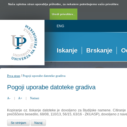
Naša spletna stran uporablja piškotke, za nekatere potrebujemo vašo privolitev.
Uredi privolitev...
ENG
Iskanje
Brskanje
O
/
Prva stran
Pogoji uporabe datoteke gradiva
Pogoji uporabe datoteke gradiva
A-
|
A+
|
Natisni
Kopiranje oz. tiskanje datoteke je dovoljeno za študijske namene. Citiranje
prečiščeno besedilo, 68/08, 110/13, 56/15, 63/16 - ZKUASP), dovoljeno z nav