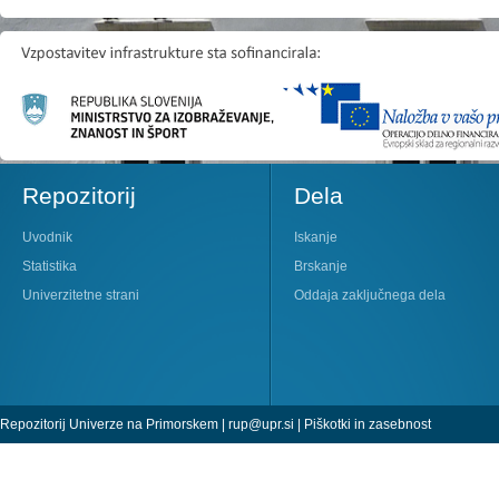
Repozitorij
Dela
Uvodnik
Iskanje
Statistika
Brskanje
Univerzitetne strani
Oddaja zaključnega dela
Repozitorij Univerze na Primorskem |
rup@upr.si
|
Piškotki in zasebnost