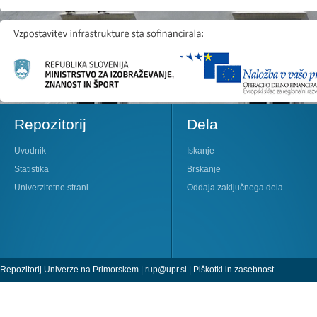
Repozitorij
Dela
Uvodnik
Iskanje
Statistika
Brskanje
Univerzitetne strani
Oddaja zaključnega dela
Repozitorij Univerze na Primorskem |
rup@upr.si
|
Piškotki in zasebnost