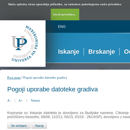
Naša spletna stran uporablja piškotke, za nekatere potrebujemo vašo privolitev.
Uredi privolitev...
ENG
Iskanje
Brskanje
O
/
Prva stran
Pogoji uporabe datoteke gradiva
Pogoji uporabe datoteke gradiva
A-
|
A+
|
Natisni
Kopiranje oz. tiskanje datoteke je dovoljeno za študijske namene. Citiranje
prečiščeno besedilo, 68/08, 110/13, 56/15, 63/16 - ZKUASP), dovoljeno z nav