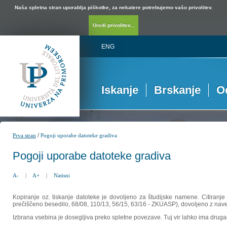
Naša spletna stran uporablja piškotke, za nekatere potrebujemo vašo privolitev.
Uredi privolitev...
ENG
Iskanje
Brskanje
O
/
Prva stran
Pogoji uporabe datoteke gradiva
Pogoji uporabe datoteke gradiva
A-
|
A+
|
Natisni
Kopiranje oz. tiskanje datoteke je dovoljeno za študijske namene. Citiranje
prečiščeno besedilo, 68/08, 110/13, 56/15, 63/16 - ZKUASP), dovoljeno z nav
Izbrana vsebina je dosegljiva preko spletne povezave. Tuj vir lahko ima drugačna