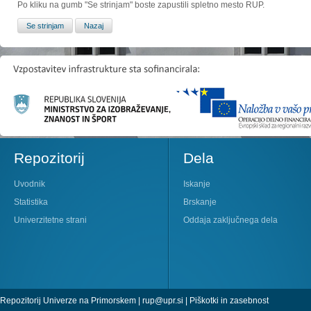
Po kliku na gumb "Se strinjam" boste zapustili spletno mesto RUP.
Repozitorij
Dela
Uvodnik
Iskanje
Statistika
Brskanje
Univerzitetne strani
Oddaja zaključnega dela
Repozitorij Univerze na Primorskem |
rup@upr.si
|
Piškotki in zasebnost