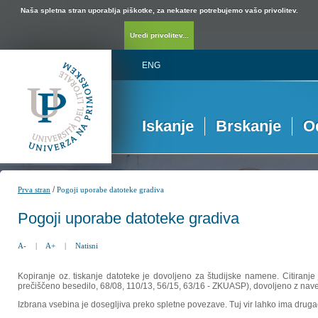
Naša spletna stran uporablja piškotke, za nekatere potrebujemo vašo privolitev.
Uredi privolitev...
ENG
Iskanje
Brskanje
O
/
Prva stran
Pogoji uporabe datoteke gradiva
Pogoji uporabe datoteke gradiva
A-
|
A+
|
Natisni
Kopiranje oz. tiskanje datoteke je dovoljeno za študijske namene. Citiranje
prečiščeno besedilo, 68/08, 110/13, 56/15, 63/16 - ZKUASP), dovoljeno z nav
Izbrana vsebina je dosegljiva preko spletne povezave. Tuj vir lahko ima drugačna