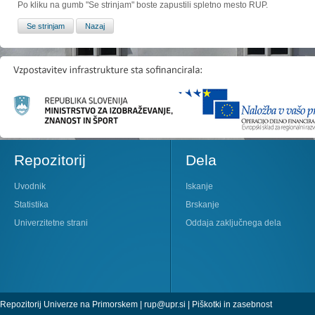
Po kliku na gumb "Se strinjam" boste zapustili spletno mesto RUP.
Repozitorij
Dela
Uvodnik
Iskanje
Statistika
Brskanje
Univerzitetne strani
Oddaja zaključnega dela
Repozitorij Univerze na Primorskem |
rup@upr.si
|
Piškotki in zasebnost