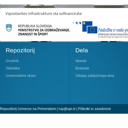
Repozitorij
Dela
Uvodnik
Iskanje
Statistika
Brskanje
Univerzitetne strani
Oddaja zaključnega dela
Repozitorij Univerze na Primorskem |
rup@upr.si
|
Piškotki in zasebnost