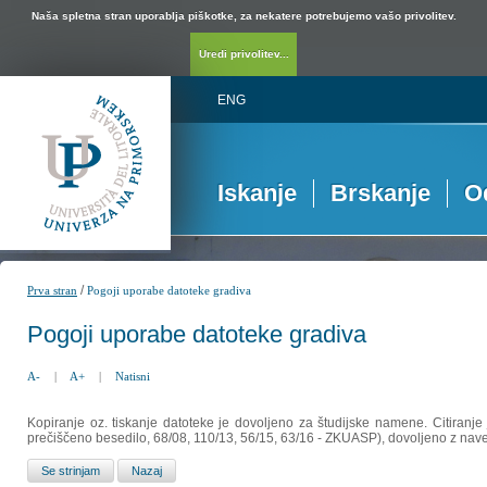
Naša spletna stran uporablja piškotke, za nekatere potrebujemo vašo privolitev.
Uredi privolitev...
ENG
Iskanje
Brskanje
O
/
Prva stran
Pogoji uporabe datoteke gradiva
Pogoji uporabe datoteke gradiva
A-
|
A+
|
Natisni
Kopiranje oz. tiskanje datoteke je dovoljeno za študijske namene. Citiranje
prečiščeno besedilo, 68/08, 110/13, 56/15, 63/16 - ZKUASP), dovoljeno z nav