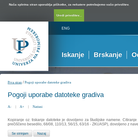
Naša spletna stran uporablja piškotke, za nekatere potrebujemo vašo privolitev.
Uredi privolitev...
ENG
Iskanje
Brskanje
O
/
Prva stran
Pogoji uporabe datoteke gradiva
Pogoji uporabe datoteke gradiva
A-
|
A+
|
Natisni
Kopiranje oz. tiskanje datoteke je dovoljeno za študijske namene. Citiranje
prečiščeno besedilo, 68/08, 110/13, 56/15, 63/16 - ZKUASP), dovoljeno z nav