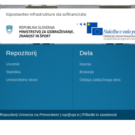
Repozitorij
Dela
Uvodnik
Iskanje
Statistika
Brskanje
Univerzitetne strani
Oddaja zaključnega dela
Repozitorij Univerze na Primorskem |
rup@upr.si
|
Piškotki in zasebnost