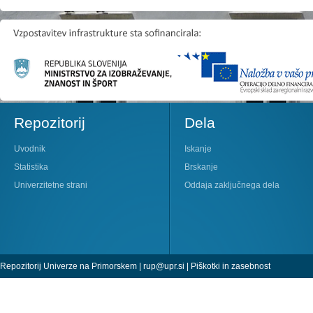
Repozitorij
Dela
Uvodnik
Iskanje
Statistika
Brskanje
Univerzitetne strani
Oddaja zaključnega dela
Repozitorij Univerze na Primorskem |
rup@upr.si
|
Piškotki in zasebnost