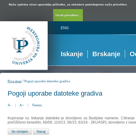
Naša spletna stran uporablja piškotke, za nekatere potrebujemo vašo privolitev.
Uredi privolitev...
ENG
Iskanje
Brskanje
O
/
Prva stran
Pogoji uporabe datoteke gradiva
Pogoji uporabe datoteke gradiva
A-
|
A+
|
Natisni
Kopiranje oz. tiskanje datoteke je dovoljeno za študijske namene. Citiranje
prečiščeno besedilo, 68/08, 110/13, 56/15, 63/16 - ZKUASP), dovoljeno z nav