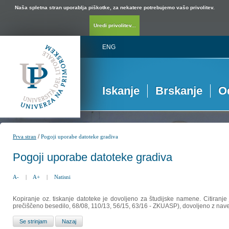
Naša spletna stran uporablja piškotke, za nekatere potrebujemo vašo privolitev.
Uredi privolitev...
ENG
Iskanje
Brskanje
O
/
Prva stran
Pogoji uporabe datoteke gradiva
Pogoji uporabe datoteke gradiva
A-
|
A+
|
Natisni
Kopiranje oz. tiskanje datoteke je dovoljeno za študijske namene. Citiranje
prečiščeno besedilo, 68/08, 110/13, 56/15, 63/16 - ZKUASP), dovoljeno z nav