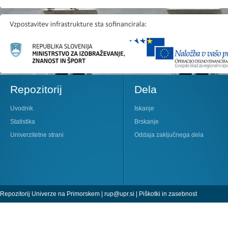
Repozitorij
Dela
Uvodnik
Iskanje
Statistika
Brskanje
Univerzitetne strani
Oddaja zaključnega dela
Repozitorij Univerze na Primorskem |
rup@upr.si
|
Piškotki in zasebnost