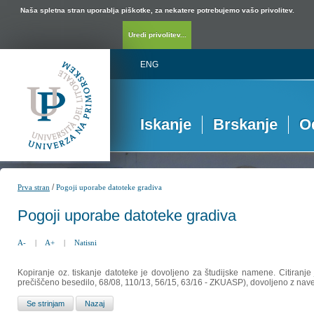
Naša spletna stran uporablja piškotke, za nekatere potrebujemo vašo privolitev.
Uredi privolitev...
ENG
Iskanje
Brskanje
O
/
Prva stran
Pogoji uporabe datoteke gradiva
Pogoji uporabe datoteke gradiva
A-
|
A+
|
Natisni
Kopiranje oz. tiskanje datoteke je dovoljeno za študijske namene. Citiranje
prečiščeno besedilo, 68/08, 110/13, 56/15, 63/16 - ZKUASP), dovoljeno z nav