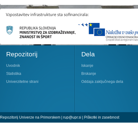
Repozitorij
Dela
Uvodnik
Iskanje
Statistika
Brskanje
Univerzitetne strani
Oddaja zaključnega dela
Repozitorij Univerze na Primorskem |
rup@upr.si
|
Piškotki in zasebnost