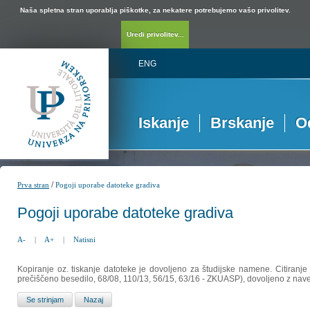
Naša spletna stran uporablja piškotke, za nekatere potrebujemo vašo privolitev.
Uredi privolitev...
ENG
Iskanje
Brskanje
O
/
Prva stran
Pogoji uporabe datoteke gradiva
Pogoji uporabe datoteke gradiva
A-
|
A+
|
Natisni
Kopiranje oz. tiskanje datoteke je dovoljeno za študijske namene. Citiranje
prečiščeno besedilo, 68/08, 110/13, 56/15, 63/16 - ZKUASP), dovoljeno z nav