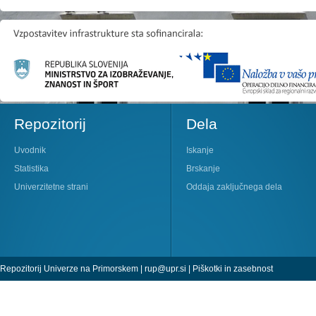
Repozitorij
Dela
Uvodnik
Iskanje
Statistika
Brskanje
Univerzitetne strani
Oddaja zaključnega dela
Repozitorij Univerze na Primorskem |
rup@upr.si
|
Piškotki in zasebnost