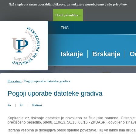
Naša spletna stran uporablja piškotke, za nekatere potrebujemo vašo privolitev.
Uredi privolitev...
ENG
Iskanje
Brskanje
O
/
Prva stran
Pogoji uporabe datoteke gradiva
Pogoji uporabe datoteke gradiva
A-
|
A+
|
Natisni
Kopiranje oz. tiskanje datoteke je dovoljeno za študijske namene. Citiranje
prečiščeno besedilo, 68/08, 110/13, 56/15, 63/16 - ZKUASP), dovoljeno z nav
Izbrana vsebina je dosegljiva preko spletne povezave. Tuj vir lahko ima drugačna