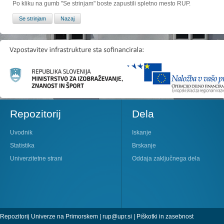
Po kliku na gumb "Se strinjam" boste zapustili spletno mesto RUP.
Repozitorij
Dela
Uvodnik
Iskanje
Statistika
Brskanje
Univerzitetne strani
Oddaja zaključnega dela
Repozitorij Univerze na Primorskem |
rup@upr.si
|
Piškotki in zasebnost