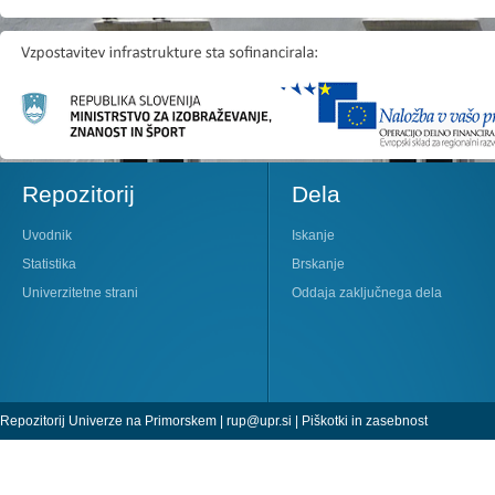
Repozitorij
Dela
Uvodnik
Iskanje
Statistika
Brskanje
Univerzitetne strani
Oddaja zaključnega dela
Repozitorij Univerze na Primorskem |
rup@upr.si
|
Piškotki in zasebnost