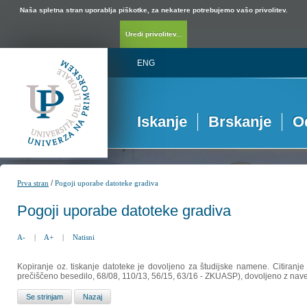
Naša spletna stran uporablja piškotke, za nekatere potrebujemo vašo privolitev.
Uredi privolitev...
ENG
Iskanje
Brskanje
O
/
Prva stran
Pogoji uporabe datoteke gradiva
Pogoji uporabe datoteke gradiva
A-
|
A+
|
Natisni
Kopiranje oz. tiskanje datoteke je dovoljeno za študijske namene. Citiranje
prečiščeno besedilo, 68/08, 110/13, 56/15, 63/16 - ZKUASP), dovoljeno z nav