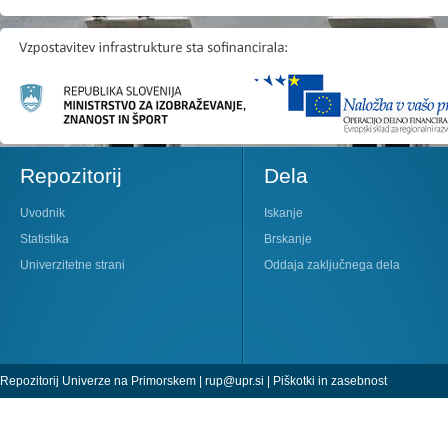
Repozitorij
Dela
Uvodnik
Iskanje
Statistika
Brskanje
Univerzitetne strani
Oddaja zaključnega dela
Repozitorij Univerze na Primorskem |
rup@upr.si
|
Piškotki in zasebnost