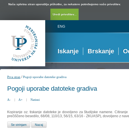
Naša spletna stran uporablja piškotke, za nekatere potrebujemo vašo privolitev.
Uredi privolitev...
ENG
Iskanje
Brskanje
O
/
Prva stran
Pogoji uporabe datoteke gradiva
Pogoji uporabe datoteke gradiva
A-
|
A+
|
Natisni
Kopiranje oz. tiskanje datoteke je dovoljeno za študijske namene. Citiranje
prečiščeno besedilo, 68/08, 110/13, 56/15, 63/16 - ZKUASP), dovoljeno z nav