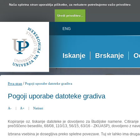
Naša spletna stran uporablja piškotke, za nekatere potrebujemo vašo privolitev.
Uredi privolitev...
ENG
Iskanje
Brskanje
O
/
Prva stran
Pogoji uporabe datoteke gradiva
Pogoji uporabe datoteke gradiva
A-
|
A+
|
Natisni
Kopiranje oz. tiskanje datoteke je dovoljeno za študijske namene. Citiranje
prečiščeno besedilo, 68/08, 110/13, 56/15, 63/16 - ZKUASP), dovoljeno z nav
Izbrana vsebina je dosegljiva preko spletne povezave. Tuj vir lahko ima drugačna