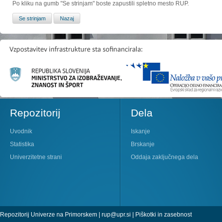
Po kliku na gumb "Se strinjam" boste zapustili spletno mesto RUP.
Repozitorij
Dela
Uvodnik
Iskanje
Statistika
Brskanje
Univerzitetne strani
Oddaja zaključnega dela
Repozitorij Univerze na Primorskem |
rup@upr.si
|
Piškotki in zasebnost