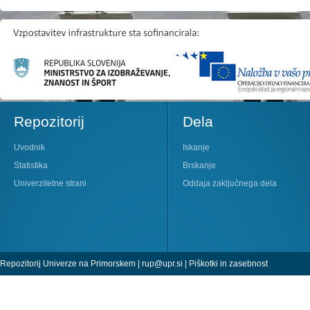
Repozitorij
Dela
Uvodnik
Iskanje
Statistika
Brskanje
Univerzitetne strani
Oddaja zaključnega dela
Repozitorij Univerze na Primorskem |
rup@upr.si
|
Piškotki in zasebnost