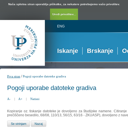
Naša spletna stran uporablja piškotke, za nekatere potrebujemo vašo privolitev.
Uredi privolitev...
ENG
Iskanje
Brskanje
O
/
Prva stran
Pogoji uporabe datoteke gradiva
Pogoji uporabe datoteke gradiva
A-
|
A+
|
Natisni
Kopiranje oz. tiskanje datoteke je dovoljeno za študijske namene. Citiranje
prečiščeno besedilo, 68/08, 110/13, 56/15, 63/16 - ZKUASP), dovoljeno z nav