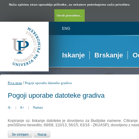
Naša spletna stran uporablja piškotke, za nekatere potrebujemo vašo privolitev.
Uredi privolitev...
ENG
Iskanje
Brskanje
O
/
Prva stran
Pogoji uporabe datoteke gradiva
Pogoji uporabe datoteke gradiva
A-
|
A+
|
Natisni
Kopiranje oz. tiskanje datoteke je dovoljeno za študijske namene. Citiranje
prečiščeno besedilo, 68/08, 110/13, 56/15, 63/16 - ZKUASP), dovoljeno z nav