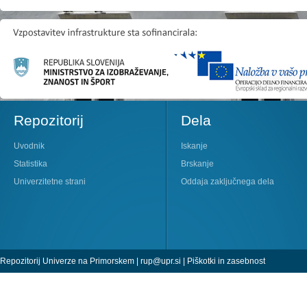
Repozitorij
Dela
Uvodnik
Iskanje
Statistika
Brskanje
Univerzitetne strani
Oddaja zaključnega dela
Repozitorij Univerze na Primorskem |
rup@upr.si
|
Piškotki in zasebnost