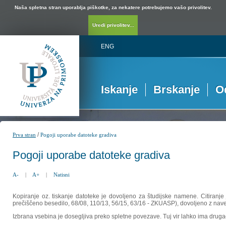
Naša spletna stran uporablja piškotke, za nekatere potrebujemo vašo privolitev.
Uredi privolitev...
ENG
Iskanje
Brskanje
O
/
Prva stran
Pogoji uporabe datoteke gradiva
Pogoji uporabe datoteke gradiva
A-
|
A+
|
Natisni
Kopiranje oz. tiskanje datoteke je dovoljeno za študijske namene. Citiranje
prečiščeno besedilo, 68/08, 110/13, 56/15, 63/16 - ZKUASP), dovoljeno z nav
Izbrana vsebina je dosegljiva preko spletne povezave. Tuj vir lahko ima drugačna