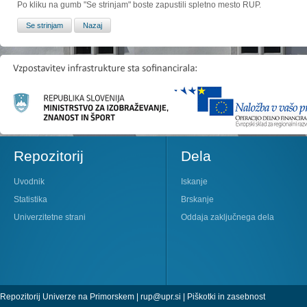
Po kliku na gumb "Se strinjam" boste zapustili spletno mesto RUP.
Repozitorij
Dela
Uvodnik
Iskanje
Statistika
Brskanje
Univerzitetne strani
Oddaja zaključnega dela
Repozitorij Univerze na Primorskem |
rup@upr.si
|
Piškotki in zasebnost