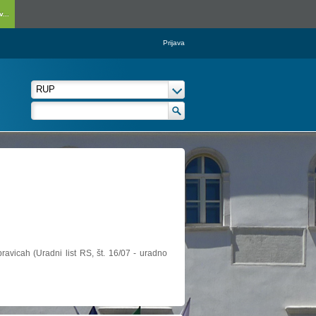
...
Prijava
ravicah (Uradni list RS, št. 16/07 - uradno