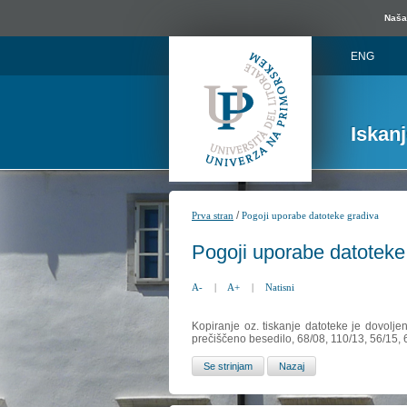
Naša 
ENG
Iskan
/
Prva stran
Pogoji uporabe datoteke gradiva
Pogoji uporabe datoteke
A-
|
A+
|
Natisni
Kopiranje oz. tiskanje datoteke je dovolje
prečiščeno besedilo, 68/08, 110/13, 56/15,