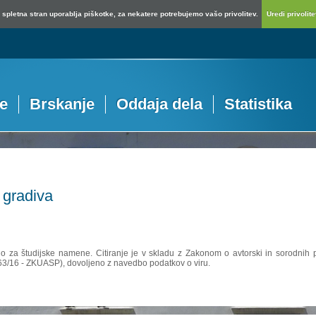
spletna stran uporablja piškotke, za nekatere potrebujemo vašo privolitev.
Uredi privolitev
je
Brskanje
Oddaja dela
Statistika
 gradiva
no za študijske namene. Citiranje je v skladu z Zakonom o avtorski in sorodnih p
 63/16 - ZKUASP), dovoljeno z navedbo podatkov o viru.