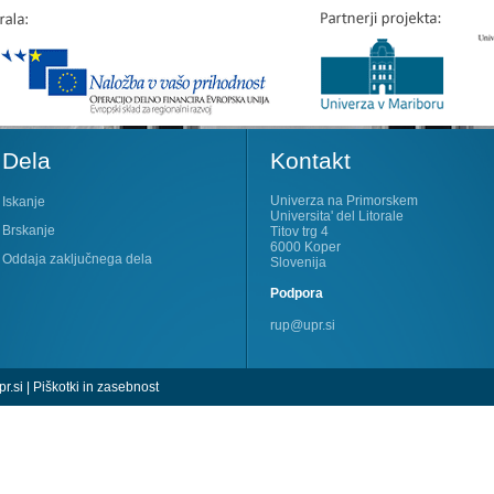
Dela
Kontakt
Univerza na Primorskem
Iskanje
Universita' del Litorale
Brskanje
Titov trg 4
6000 Koper
Oddaja zaključnega dela
Slovenija
Podpora
rup@upr.si
r.si
|
Piškotki in zasebnost