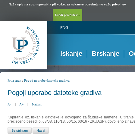
Naša spletna stran uporablja piškotke, za nekatere potrebujemo vašo privolitev.
Uredi privolitev...
ENG
Iskanje
Brskanje
O
/
Prva stran
Pogoji uporabe datoteke gradiva
Pogoji uporabe datoteke gradiva
A-
|
A+
|
Natisni
Kopiranje oz. tiskanje datoteke je dovoljeno za študijske namene. Citiranje
prečiščeno besedilo, 68/08, 110/13, 56/15, 63/16 - ZKUASP), dovoljeno z nav