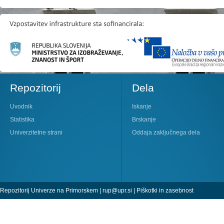
Repozitorij
Dela
Uvodnik
Iskanje
Statistika
Brskanje
Univerzitetne strani
Oddaja zaključnega dela
Repozitorij Univerze na Primorskem |
rup@upr.si
|
Piškotki in zasebnost