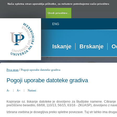
Naša spletna stran uporablja piškotke, za nekatere potrebujemo vašo privolitev.
Uredi privolitev...
ENG
Iskanje
Brskanje
O
/
Prva stran
Pogoji uporabe datoteke gradiva
Pogoji uporabe datoteke gradiva
A-
|
A+
|
Natisni
Kopiranje oz. tiskanje datoteke je dovoljeno za študijske namene. Citiranje
prečiščeno besedilo, 68/08, 110/13, 56/15, 63/16 - ZKUASP), dovoljeno z nav
Izbrana vsebina je dosegljiva preko spletne povezave. Tuj vir lahko ima drugačna