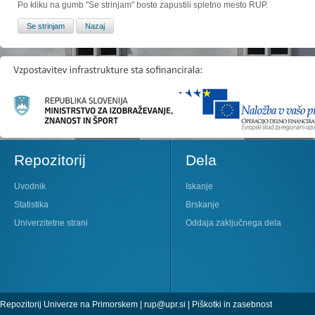
Po kliku na gumb "Se strinjam" boste zapustili spletno mesto RUP.
Repozitorij
Dela
Uvodnik
Iskanje
Statistika
Brskanje
Univerzitetne strani
Oddaja zaključnega dela
Repozitorij Univerze na Primorskem |
rup@upr.si
|
Piškotki in zasebnost