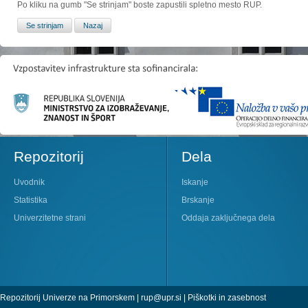
Po kliku na gumb "Se strinjam" boste zapustili spletno mesto RUP.
Repozitorij
Dela
Uvodnik
Iskanje
Statistika
Brskanje
Univerzitetne strani
Oddaja zaključnega dela
Repozitorij Univerze na Primorskem |
rup@upr.si
|
Piškotki in zasebnost