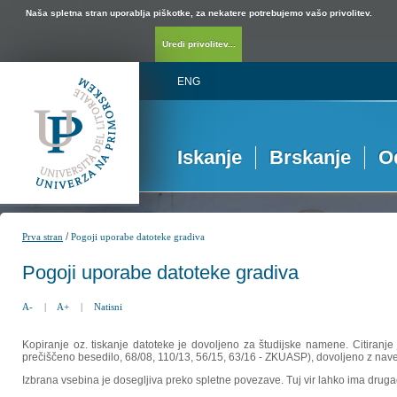
Naša spletna stran uporablja piškotke, za nekatere potrebujemo vašo privolitev.
Uredi privolitev...
ENG
Iskanje
Brskanje
O
/
Prva stran
Pogoji uporabe datoteke gradiva
Pogoji uporabe datoteke gradiva
A-
|
A+
|
Natisni
Kopiranje oz. tiskanje datoteke je dovoljeno za študijske namene. Citiranje
prečiščeno besedilo, 68/08, 110/13, 56/15, 63/16 - ZKUASP), dovoljeno z nav
Izbrana vsebina je dosegljiva preko spletne povezave. Tuj vir lahko ima drugačna