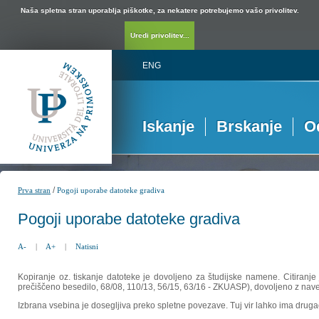
Naša spletna stran uporablja piškotke, za nekatere potrebujemo vašo privolitev.
Uredi privolitev...
ENG
Iskanje
Brskanje
O
/
Prva stran
Pogoji uporabe datoteke gradiva
Pogoji uporabe datoteke gradiva
A-
|
A+
|
Natisni
Kopiranje oz. tiskanje datoteke je dovoljeno za študijske namene. Citiranje
prečiščeno besedilo, 68/08, 110/13, 56/15, 63/16 - ZKUASP), dovoljeno z nav
Izbrana vsebina je dosegljiva preko spletne povezave. Tuj vir lahko ima drugačna