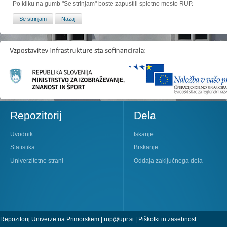
Po kliku na gumb "Se strinjam" boste zapustili spletno mesto RUP.
Repozitorij
Dela
Uvodnik
Iskanje
Statistika
Brskanje
Univerzitetne strani
Oddaja zaključnega dela
Repozitorij Univerze na Primorskem |
rup@upr.si
|
Piškotki in zasebnost