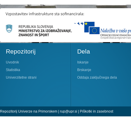
Repozitorij
Dela
Uvodnik
Iskanje
Statistika
Brskanje
Univerzitetne strani
Oddaja zaključnega dela
Repozitorij Univerze na Primorskem |
rup@upr.si
|
Piškotki in zasebnost