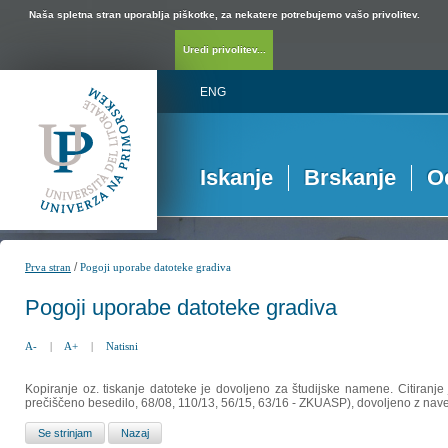
Naša spletna stran uporablja piškotke, za nekatere potrebujemo vašo privolitev.
Uredi privolitev...
ENG
Iskanje
Brskanje
O
/
Prva stran
Pogoji uporabe datoteke gradiva
Pogoji uporabe datoteke gradiva
A-
|
A+
|
Natisni
Kopiranje oz. tiskanje datoteke je dovoljeno za študijske namene. Citiranje
prečiščeno besedilo, 68/08, 110/13, 56/15, 63/16 - ZKUASP), dovoljeno z nav