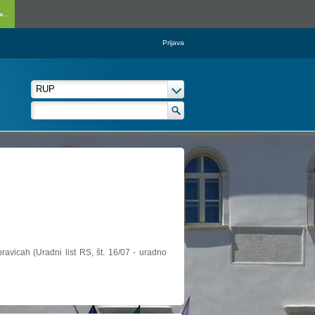
...
Prijava
ravicah (Uradni list RS, št. 16/07 - uradno