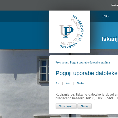
Naša 
ENG
Iskan
/
Prva stran
Pogoji uporabe datoteke gradiva
Pogoji uporabe datoteke
A-
|
A+
|
Natisni
Kopiranje oz. tiskanje datoteke je dovolje
prečiščeno besedilo, 68/08, 110/13, 56/15,