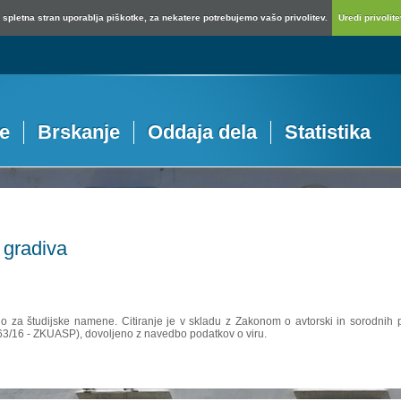
spletna stran uporablja piškotke, za nekatere potrebujemo vašo privolitev.
Uredi privolitev
je
Brskanje
Oddaja dela
Statistika
 gradiva
no za študijske namene. Citiranje je v skladu z Zakonom o avtorski in sorodnih p
 63/16 - ZKUASP), dovoljeno z navedbo podatkov o viru.