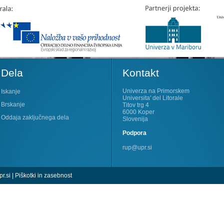
Dela
Kontakt
Univerza na Primorskem
Iskanje
Universita' del Litorale
Brskanje
Titov trg 4
6000 Koper
Oddaja zaključnega dela
Slovenija
Podpora
rup@upr.si
r.si
|
Piškotki in zasebnost