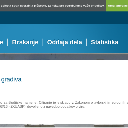
spletna stran uporablja piškotke, za nekatere potrebujemo vašo privolitev.
Uredi privolitev
je
Brskanje
Oddaja dela
Statistika
 gradiva
no za študijske namene. Citiranje je v skladu z Zakonom o avtorski in sorodnih p
 63/16 - ZKUASP), dovoljeno z navedbo podatkov o viru.