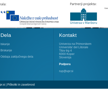
Dela
Kontakt
Univerza na Primorskem
Iskanje
Universita' del Litorale
Brskanje
Titov trg 4
6000 Koper
Oddaja zaključnega dela
Slovenija
Podpora
rup@upr.si
r.si
|
Piškotki in zasebnost