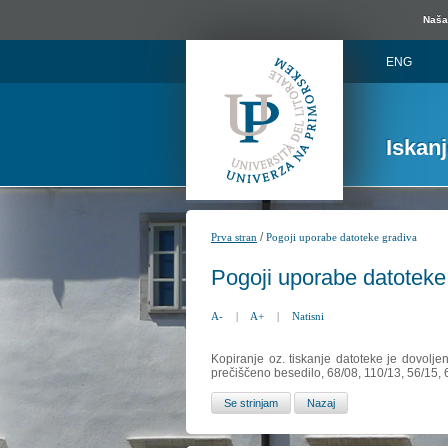
Naša 
ENG
Iskan
/
Prva stran
Pogoji uporabe datoteke gradiva
Pogoji uporabe datoteke
A-
|
A+
|
Natisni
Kopiranje oz. tiskanje datoteke je dovolje
prečiščeno besedilo, 68/08, 110/13, 56/15,