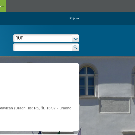
...
Prijava
ravicah (Uradni list RS, št. 16/07 - uradno