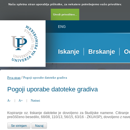
Naša spletna stran uporablja piškotke, za nekatere potrebujemo vašo privolitev.
Uredi privolitev...
ENG
Iskanje
Brskanje
O
/
Prva stran
Pogoji uporabe datoteke gradiva
Pogoji uporabe datoteke gradiva
A-
|
A+
|
Natisni
Kopiranje oz. tiskanje datoteke je dovoljeno za študijske namene. Citiranje
prečiščeno besedilo, 68/08, 110/13, 56/15, 63/16 - ZKUASP), dovoljeno z nav