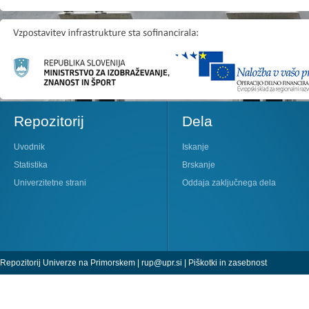
Repozitorij
Dela
Uvodnik
Iskanje
Statistika
Brskanje
Univerzitetne strani
Oddaja zaključnega dela
Repozitorij Univerze na Primorskem |
rup@upr.si
|
Piškotki in zasebnost