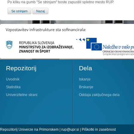
Po kliku na gumb "Se strinjam" boste zapustili spletno mesto RUP.
Repozitorij
Dela
Uvodnik
Iskanje
Statistika
Brskanje
Univerzitetne strani
Oddaja zaključnega dela
Repozitorij Univerze na Primorskem |
rup@upr.si
|
Piškotki in zasebnost