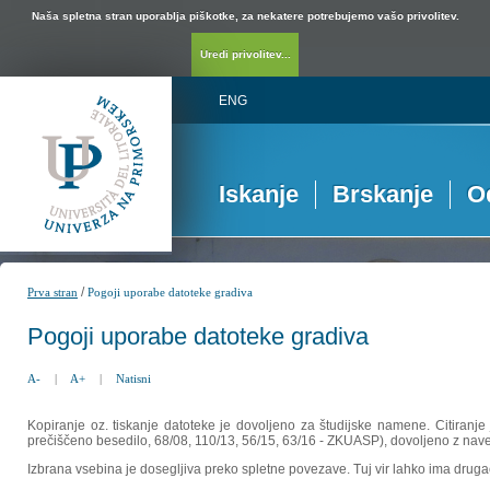
Naša spletna stran uporablja piškotke, za nekatere potrebujemo vašo privolitev.
Uredi privolitev...
ENG
Iskanje
Brskanje
O
/
Prva stran
Pogoji uporabe datoteke gradiva
Pogoji uporabe datoteke gradiva
A-
|
A+
|
Natisni
Kopiranje oz. tiskanje datoteke je dovoljeno za študijske namene. Citiranje
prečiščeno besedilo, 68/08, 110/13, 56/15, 63/16 - ZKUASP), dovoljeno z nav
Izbrana vsebina je dosegljiva preko spletne povezave. Tuj vir lahko ima drugačna