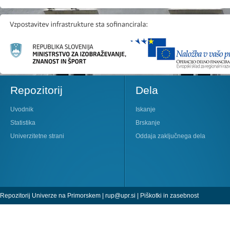
Repozitorij
Dela
Uvodnik
Iskanje
Statistika
Brskanje
Univerzitetne strani
Oddaja zaključnega dela
Repozitorij Univerze na Primorskem |
rup@upr.si
|
Piškotki in zasebnost