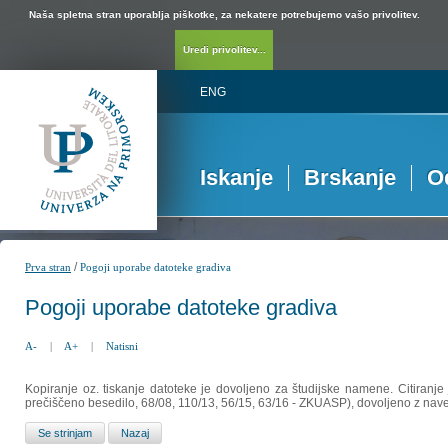
Naša spletna stran uporablja piškotke, za nekatere potrebujemo vašo privolitev.
Uredi privolitev...
ENG
Iskanje
Brskanje
O
/
Prva stran
Pogoji uporabe datoteke gradiva
Pogoji uporabe datoteke gradiva
A-
|
A+
|
Natisni
Kopiranje oz. tiskanje datoteke je dovoljeno za študijske namene. Citiranje
prečiščeno besedilo, 68/08, 110/13, 56/15, 63/16 - ZKUASP), dovoljeno z nav