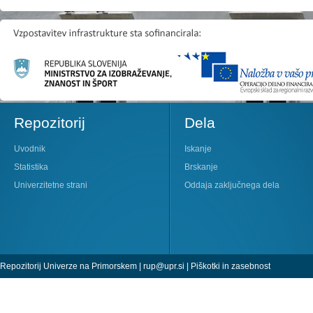
Repozitorij
Dela
Uvodnik
Iskanje
Statistika
Brskanje
Univerzitetne strani
Oddaja zaključnega dela
Repozitorij Univerze na Primorskem |
rup@upr.si
|
Piškotki in zasebnost