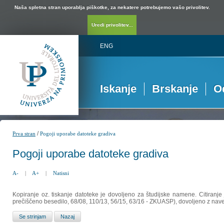
Naša spletna stran uporablja piškotke, za nekatere potrebujemo vašo privolitev.
Uredi privolitev...
ENG
Iskanje
Brskanje
O
/
Prva stran
Pogoji uporabe datoteke gradiva
Pogoji uporabe datoteke gradiva
A-
|
A+
|
Natisni
Kopiranje oz. tiskanje datoteke je dovoljeno za študijske namene. Citiranje
prečiščeno besedilo, 68/08, 110/13, 56/15, 63/16 - ZKUASP), dovoljeno z nav