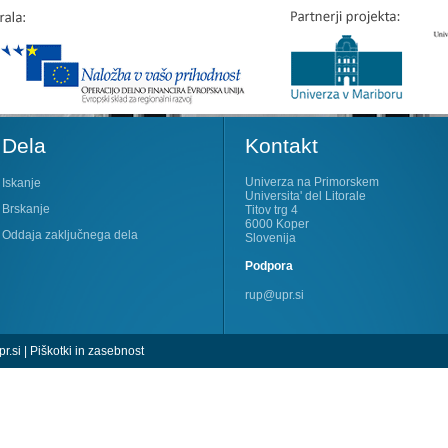
Dela
Kontakt
Univerza na Primorskem
Iskanje
Universita' del Litorale
Brskanje
Titov trg 4
6000 Koper
Oddaja zaključnega dela
Slovenija
Podpora
rup@upr.si
r.si
|
Piškotki in zasebnost