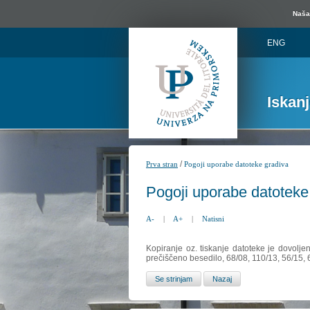
Naša 
ENG
Iskan
/
Prva stran
Pogoji uporabe datoteke gradiva
Pogoji uporabe datoteke
A-
|
A+
|
Natisni
Kopiranje oz. tiskanje datoteke je dovolje
prečiščeno besedilo, 68/08, 110/13, 56/15,