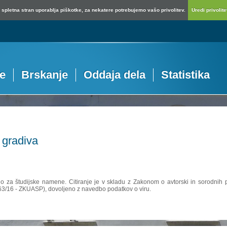
spletna stran uporablja piškotke, za nekatere potrebujemo vašo privolitev.
Uredi privolitev
je
Brskanje
Oddaja dela
Statistika
 gradiva
no za študijske namene. Citiranje je v skladu z Zakonom o avtorski in sorodnih p
 63/16 - ZKUASP), dovoljeno z navedbo podatkov o viru.