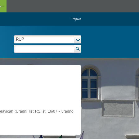
...
Prijava
ravicah (Uradni list RS, št. 16/07 - uradno