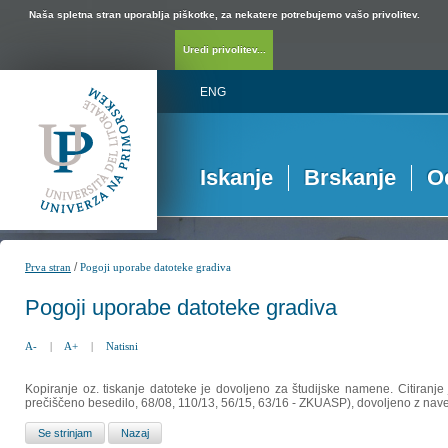
Naša spletna stran uporablja piškotke, za nekatere potrebujemo vašo privolitev.
Uredi privolitev...
ENG
Iskanje
Brskanje
O
/
Prva stran
Pogoji uporabe datoteke gradiva
Pogoji uporabe datoteke gradiva
A-
|
A+
|
Natisni
Kopiranje oz. tiskanje datoteke je dovoljeno za študijske namene. Citiranje
prečiščeno besedilo, 68/08, 110/13, 56/15, 63/16 - ZKUASP), dovoljeno z nav