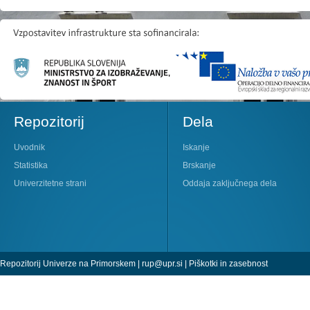
Repozitorij
Dela
Uvodnik
Iskanje
Statistika
Brskanje
Univerzitetne strani
Oddaja zaključnega dela
Repozitorij Univerze na Primorskem |
rup@upr.si
|
Piškotki in zasebnost