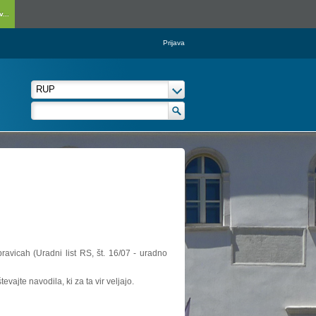
...
Prijava
ravicah (Uradni list RS, št. 16/07 - uradno
vajte navodila, ki za ta vir veljajo.