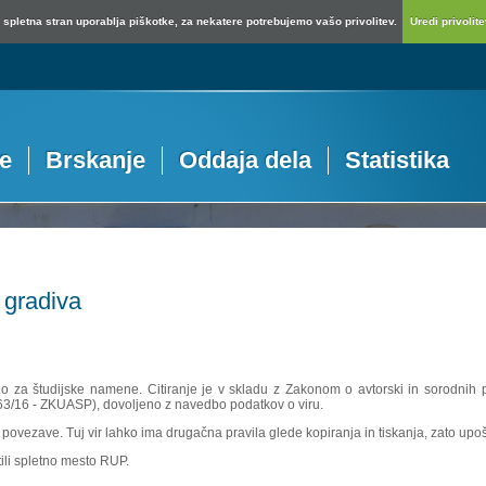
spletna stran uporablja piškotke, za nekatere potrebujemo vašo privolitev.
Uredi privolitev
je
Brskanje
Oddaja dela
Statistika
 gradiva
no za študijske namene. Citiranje je v skladu z Zakonom o avtorski in sorodnih p
 63/16 - ZKUASP), dovoljeno z navedbo podatkov o viru.
povezave. Tuj vir lahko ima drugačna pravila glede kopiranja in tiskanja, zato upošte
ili spletno mesto RUP.