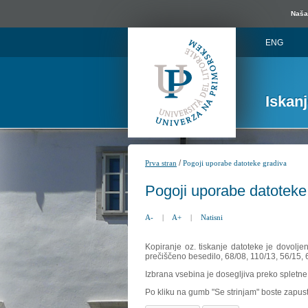
Naša 
ENG
Iskan
/
Prva stran
Pogoji uporabe datoteke gradiva
Pogoji uporabe datoteke
A-
|
A+
|
Natisni
Kopiranje oz. tiskanje datoteke je dovolje
prečiščeno besedilo, 68/08, 110/13, 56/15,
Izbrana vsebina je dosegljiva preko spletne 
Po kliku na gumb "Se strinjam" boste zapust