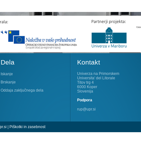
Dela
Kontakt
Univerza na Primorskem
Iskanje
Universita' del Litorale
Brskanje
Titov trg 4
6000 Koper
Oddaja zaključnega dela
Slovenija
Podpora
rup@upr.si
r.si
|
Piškotki in zasebnost