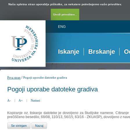
Naša spletna stran uporablja piškotke, za nekatere potrebujemo vašo privolitev.
Uredi privolitev...
ENG
Iskanje
Brskanje
O
/
Prva stran
Pogoji uporabe datoteke gradiva
Pogoji uporabe datoteke gradiva
A-
|
A+
|
Natisni
Kopiranje oz. tiskanje datoteke je dovoljeno za študijske namene. Citiranje
prečiščeno besedilo, 68/08, 110/13, 56/15, 63/16 - ZKUASP), dovoljeno z nav