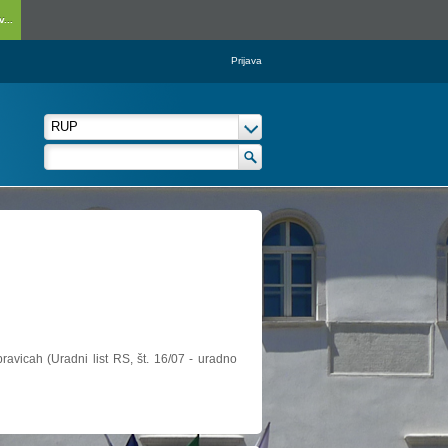
...
Prijava
ravicah (Uradni list RS, št. 16/07 - uradno