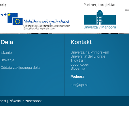
Dela
Kontakt
Univerza na Primorskem
Iskanje
Universita' del Litorale
Brskanje
Titov trg 4
6000 Koper
Oddaja zaključnega dela
Slovenija
Podpora
rup@upr.si
r.si
|
Piškotki in zasebnost