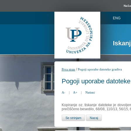
Naša 
ENG
Iskan
/
Prva stran
Pogoji uporabe datoteke gradiva
Pogoji uporabe datoteke
A-
|
A+
|
Natisni
Kopiranje oz. tiskanje datoteke je dovolje
prečiščeno besedilo, 68/08, 110/13, 56/15,