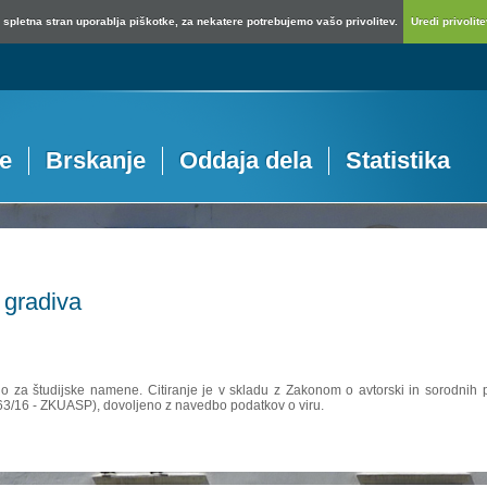
spletna stran uporablja piškotke, za nekatere potrebujemo vašo privolitev.
Uredi privolitev
je
Brskanje
Oddaja dela
Statistika
 gradiva
no za študijske namene. Citiranje je v skladu z Zakonom o avtorski in sorodnih p
 63/16 - ZKUASP), dovoljeno z navedbo podatkov o viru.