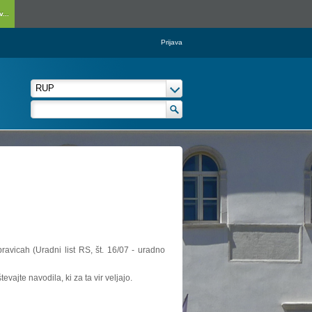
...
Prijava
ravicah (Uradni list RS, št. 16/07 - uradno
vajte navodila, ki za ta vir veljajo.