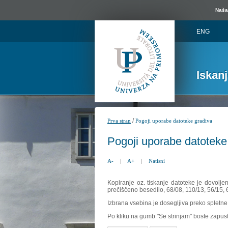
Naša 
ENG
Iskan
/
Prva stran
Pogoji uporabe datoteke gradiva
Pogoji uporabe datoteke
A-
|
A+
|
Natisni
Kopiranje oz. tiskanje datoteke je dovolje
prečiščeno besedilo, 68/08, 110/13, 56/15,
Izbrana vsebina je dosegljiva preko spletne 
Po kliku na gumb "Se strinjam" boste zapust