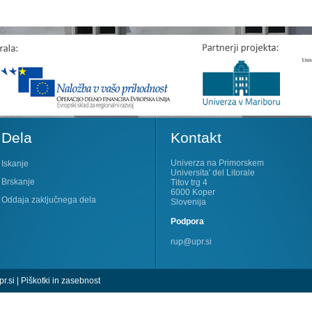
Dela
Kontakt
Univerza na Primorskem
Iskanje
Universita' del Litorale
Brskanje
Titov trg 4
6000 Koper
Oddaja zaključnega dela
Slovenija
Podpora
rup@upr.si
r.si
|
Piškotki in zasebnost