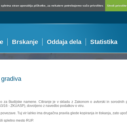
spletna stran uporablja piškotke, za nekatere potrebujemo vašo privolitev.
Uredi privolitev
je
Brskanje
Oddaja dela
Statistika
 gradiva
no za študijske namene. Citiranje je v skladu z Zakonom o avtorski in sorodnih p
 63/16 - ZKUASP), dovoljeno z navedbo podatkov o viru.
povezave. Tuj vir lahko ima drugačna pravila glede kopiranja in tiskanja, zato upošte
ili spletno mesto RUP.