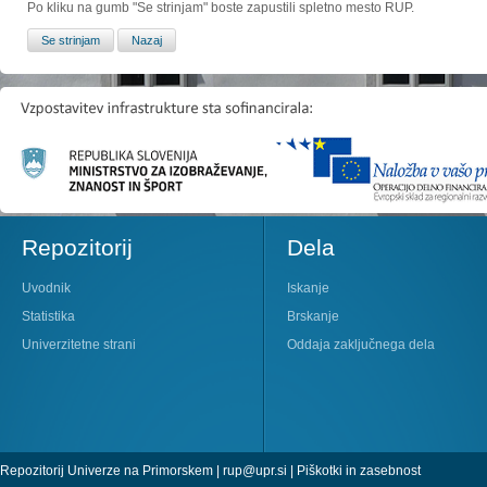
Po kliku na gumb "Se strinjam" boste zapustili spletno mesto RUP.
Repozitorij
Dela
Uvodnik
Iskanje
Statistika
Brskanje
Univerzitetne strani
Oddaja zaključnega dela
Repozitorij Univerze na Primorskem |
rup@upr.si
|
Piškotki in zasebnost