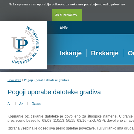
Naša spletna stran uporablja piškotke, za nekatere potrebujemo vašo privolitev.
Uredi privolitev...
ENG
Iskanje
Brskanje
O
/
Prva stran
Pogoji uporabe datoteke gradiva
Pogoji uporabe datoteke gradiva
A-
|
A+
|
Natisni
Kopiranje oz. tiskanje datoteke je dovoljeno za študijske namene. Citiranje
prečiščeno besedilo, 68/08, 110/13, 56/15, 63/16 - ZKUASP), dovoljeno z nav
Izbrana vsebina je dosegljiva preko spletne povezave. Tuj vir lahko ima drugačna