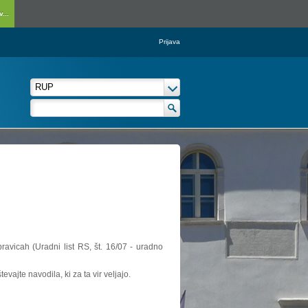
...
Prijava
ravicah (Uradni list RS, št. 16/07 - uradno
vajte navodila, ki za ta vir veljajo.