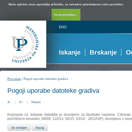
Naša spletna stran uporablja piškotke, za nekatere potrebujemo vašo privolitev.
Uredi privolitev...
ENG
Iskanje
Brskanje
O
/
Prva stran
Pogoji uporabe datoteke gradiva
Pogoji uporabe datoteke gradiva
A-
|
A+
|
Natisni
Kopiranje oz. tiskanje datoteke je dovoljeno za študijske namene. Citiranje
prečiščeno besedilo, 68/08, 110/13, 56/15, 63/16 - ZKUASP), dovoljeno z nav