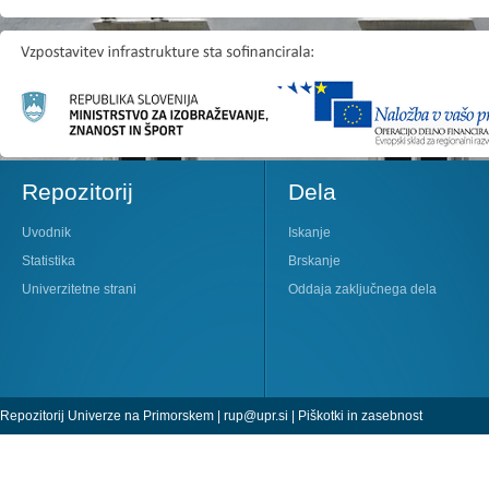
Repozitorij
Dela
Uvodnik
Iskanje
Statistika
Brskanje
Univerzitetne strani
Oddaja zaključnega dela
Repozitorij Univerze na Primorskem |
rup@upr.si
|
Piškotki in zasebnost