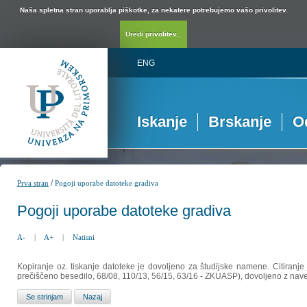
Naša spletna stran uporablja piškotke, za nekatere potrebujemo vašo privolitev.
Uredi privolitev...
ENG
Iskanje
Brskanje
O
/
Prva stran
Pogoji uporabe datoteke gradiva
Pogoji uporabe datoteke gradiva
A-
|
A+
|
Natisni
Kopiranje oz. tiskanje datoteke je dovoljeno za študijske namene. Citiranje
prečiščeno besedilo, 68/08, 110/13, 56/15, 63/16 - ZKUASP), dovoljeno z nav