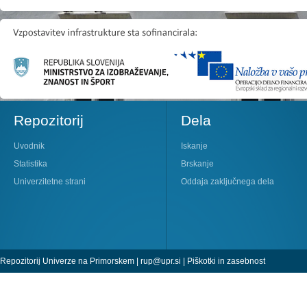
Repozitorij
Dela
Uvodnik
Iskanje
Statistika
Brskanje
Univerzitetne strani
Oddaja zaključnega dela
Repozitorij Univerze na Primorskem |
rup@upr.si
|
Piškotki in zasebnost