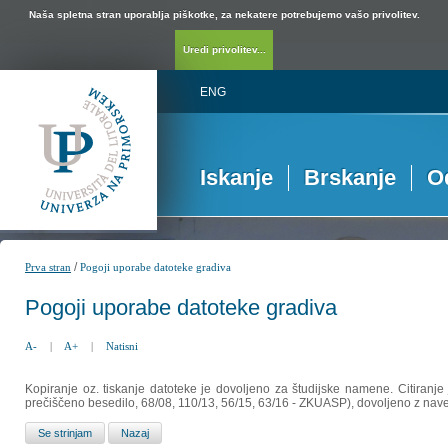
Naša spletna stran uporablja piškotke, za nekatere potrebujemo vašo privolitev.
Uredi privolitev...
ENG
Iskanje
Brskanje
O
/
Prva stran
Pogoji uporabe datoteke gradiva
Pogoji uporabe datoteke gradiva
A-
|
A+
|
Natisni
Kopiranje oz. tiskanje datoteke je dovoljeno za študijske namene. Citiranje
prečiščeno besedilo, 68/08, 110/13, 56/15, 63/16 - ZKUASP), dovoljeno z nav