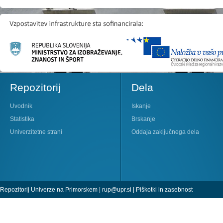
Repozitorij
Dela
Uvodnik
Iskanje
Statistika
Brskanje
Univerzitetne strani
Oddaja zaključnega dela
Repozitorij Univerze na Primorskem |
rup@upr.si
|
Piškotki in zasebnost