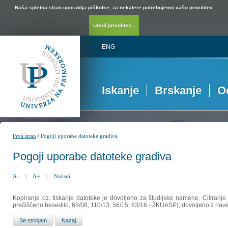
Naša spletna stran uporablja piškotke, za nekatere potrebujemo vašo privolitev.
Uredi privolitev...
ENG
Iskanje
Brskanje
O
/
Prva stran
Pogoji uporabe datoteke gradiva
Pogoji uporabe datoteke gradiva
A-
|
A+
|
Natisni
Kopiranje oz. tiskanje datoteke je dovoljeno za študijske namene. Citiranje
prečiščeno besedilo, 68/08, 110/13, 56/15, 63/16 - ZKUASP), dovoljeno z nav