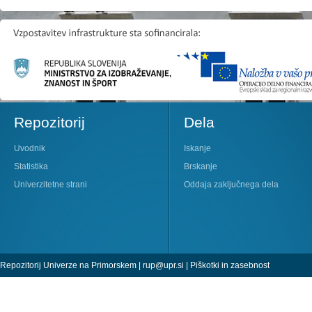
Repozitorij
Dela
Uvodnik
Iskanje
Statistika
Brskanje
Univerzitetne strani
Oddaja zaključnega dela
Repozitorij Univerze na Primorskem |
rup@upr.si
|
Piškotki in zasebnost