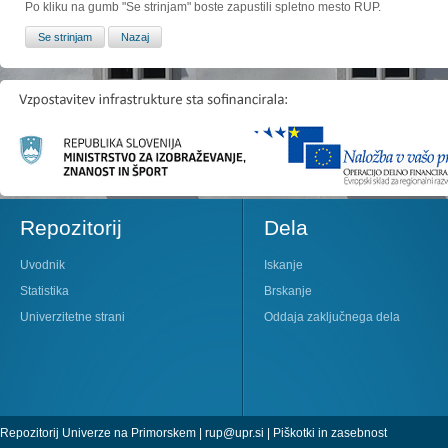
Po kliku na gumb "Se strinjam" boste zapustili spletno mesto RUP.
Repozitorij
Dela
Uvodnik
Iskanje
Statistika
Brskanje
Univerzitetne strani
Oddaja zaključnega dela
Repozitorij Univerze na Primorskem |
rup@upr.si
|
Piškotki in zasebnost