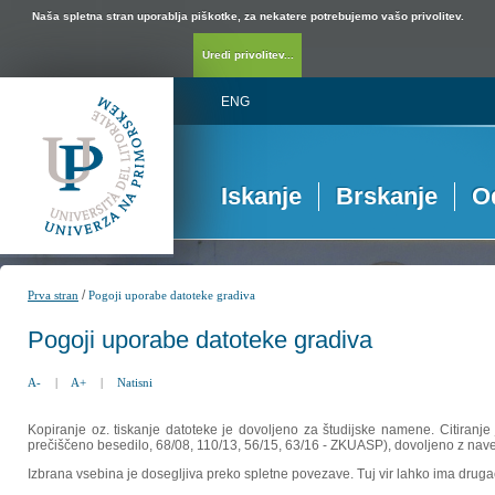
Naša spletna stran uporablja piškotke, za nekatere potrebujemo vašo privolitev.
Uredi privolitev...
ENG
Iskanje
Brskanje
O
/
Prva stran
Pogoji uporabe datoteke gradiva
Pogoji uporabe datoteke gradiva
A-
|
A+
|
Natisni
Kopiranje oz. tiskanje datoteke je dovoljeno za študijske namene. Citiranje
prečiščeno besedilo, 68/08, 110/13, 56/15, 63/16 - ZKUASP), dovoljeno z nav
Izbrana vsebina je dosegljiva preko spletne povezave. Tuj vir lahko ima drugačna