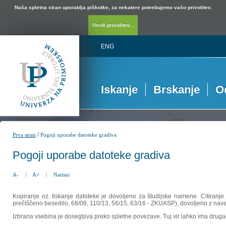
Naša spletna stran uporablja piškotke, za nekatere potrebujemo vašo privolitev.
Uredi privolitev...
ENG
Iskanje
Brskanje
O
/
Prva stran
Pogoji uporabe datoteke gradiva
Pogoji uporabe datoteke gradiva
A-
|
A+
|
Natisni
Kopiranje oz. tiskanje datoteke je dovoljeno za študijske namene. Citiranje
prečiščeno besedilo, 68/08, 110/13, 56/15, 63/16 - ZKUASP), dovoljeno z nav
Izbrana vsebina je dosegljiva preko spletne povezave. Tuj vir lahko ima drugačna