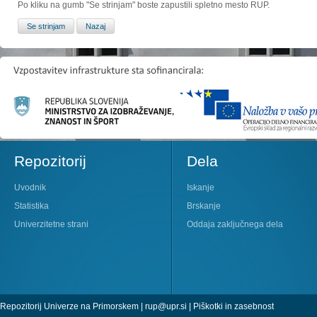
Po kliku na gumb "Se strinjam" boste zapustili spletno mesto RUP.
Repozitorij
Dela
Uvodnik
Iskanje
Statistika
Brskanje
Univerzitetne strani
Oddaja zaključnega dela
Repozitorij Univerze na Primorskem |
rup@upr.si
|
Piškotki in zasebnost