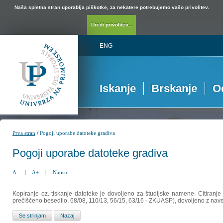
Naša spletna stran uporablja piškotke, za nekatere potrebujemo vašo privolitev.
Uredi privolitev...
ENG
Iskanje
Brskanje
O
/
Prva stran
Pogoji uporabe datoteke gradiva
Pogoji uporabe datoteke gradiva
A-
|
A+
|
Natisni
Kopiranje oz. tiskanje datoteke je dovoljeno za študijske namene. Citiranje
prečiščeno besedilo, 68/08, 110/13, 56/15, 63/16 - ZKUASP), dovoljeno z nav