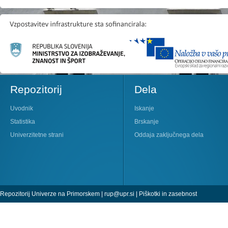
Repozitorij
Dela
Uvodnik
Iskanje
Statistika
Brskanje
Univerzitetne strani
Oddaja zaključnega dela
Repozitorij Univerze na Primorskem |
rup@upr.si
|
Piškotki in zasebnost