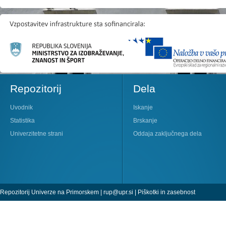
Repozitorij
Dela
Uvodnik
Iskanje
Statistika
Brskanje
Univerzitetne strani
Oddaja zaključnega dela
Repozitorij Univerze na Primorskem |
rup@upr.si
|
Piškotki in zasebnost