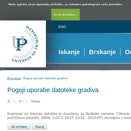
Naša spletna stran uporablja piškotke, za nekatere potrebujemo vašo privolitev.
Uredi privolitev...
ENG
Iskanje
Brskanje
O
/
Prva stran
Pogoji uporabe datoteke gradiva
Pogoji uporabe datoteke gradiva
A-
|
A+
|
Natisni
Kopiranje oz. tiskanje datoteke je dovoljeno za študijske namene. Citiranje
prečiščeno besedilo, 68/08, 110/13, 56/15, 63/16 - ZKUASP), dovoljeno z nav