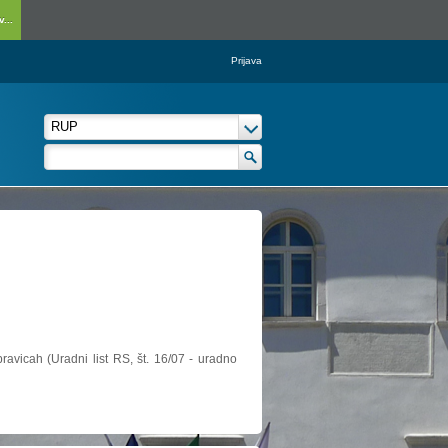
...
Prijava
ravicah (Uradni list RS, št. 16/07 - uradno