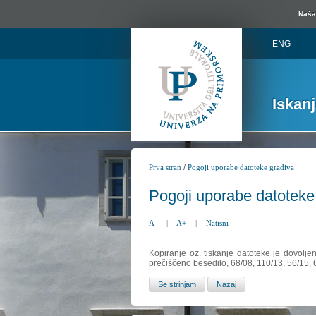
Naša 
ENG
Iskan
/
Prva stran
Pogoji uporabe datoteke gradiva
Pogoji uporabe datoteke
A-
|
A+
|
Natisni
Kopiranje oz. tiskanje datoteke je dovolje
prečiščeno besedilo, 68/08, 110/13, 56/15,