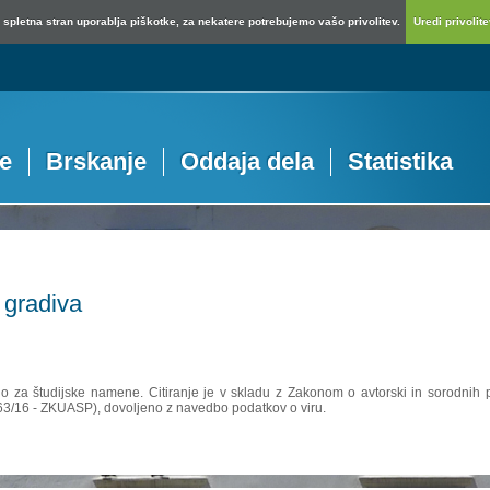
spletna stran uporablja piškotke, za nekatere potrebujemo vašo privolitev.
Uredi privolitev
je
Brskanje
Oddaja dela
Statistika
 gradiva
no za študijske namene. Citiranje je v skladu z Zakonom o avtorski in sorodnih p
 63/16 - ZKUASP), dovoljeno z navedbo podatkov o viru.