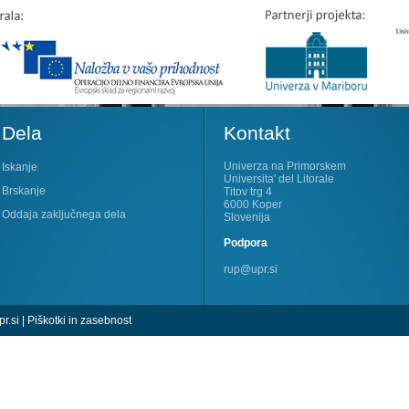
Dela
Kontakt
Univerza na Primorskem
Iskanje
Universita' del Litorale
Brskanje
Titov trg 4
6000 Koper
Oddaja zaključnega dela
Slovenija
Podpora
rup@upr.si
r.si
|
Piškotki in zasebnost