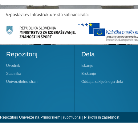
Repozitorij
Dela
Uvodnik
Iskanje
Statistika
Brskanje
Univerzitetne strani
Oddaja zaključnega dela
Repozitorij Univerze na Primorskem |
rup@upr.si
|
Piškotki in zasebnost