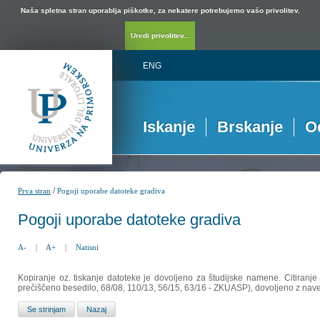
Naša spletna stran uporablja piškotke, za nekatere potrebujemo vašo privolitev.
Uredi privolitev...
ENG
Iskanje
Brskanje
O
/
Prva stran
Pogoji uporabe datoteke gradiva
Pogoji uporabe datoteke gradiva
A-
|
A+
|
Natisni
Kopiranje oz. tiskanje datoteke je dovoljeno za študijske namene. Citiranje
prečiščeno besedilo, 68/08, 110/13, 56/15, 63/16 - ZKUASP), dovoljeno z nav