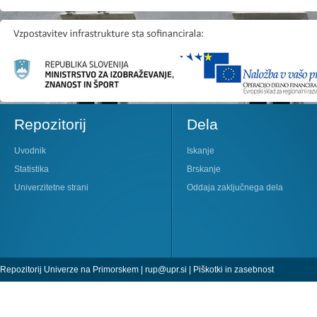
Repozitorij
Dela
Uvodnik
Iskanje
Statistika
Brskanje
Univerzitetne strani
Oddaja zaključnega dela
Repozitorij Univerze na Primorskem |
rup@upr.si
|
Piškotki in zasebnost