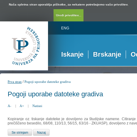
Naša spletna stran uporablja piškotke, za nekatere potrebujemo vašo privolitev.
Uredi privolitev...
ENG
Iskanje
Brskanje
O
/
Prva stran
Pogoji uporabe datoteke gradiva
Pogoji uporabe datoteke gradiva
A-
|
A+
|
Natisni
Kopiranje oz. tiskanje datoteke je dovoljeno za študijske namene. Citiranje
prečiščeno besedilo, 68/08, 110/13, 56/15, 63/16 - ZKUASP), dovoljeno z nav