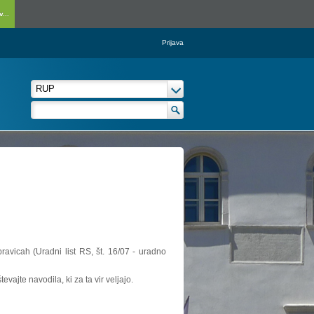
...
Prijava
ravicah (Uradni list RS, št. 16/07 - uradno
vajte navodila, ki za ta vir veljajo.