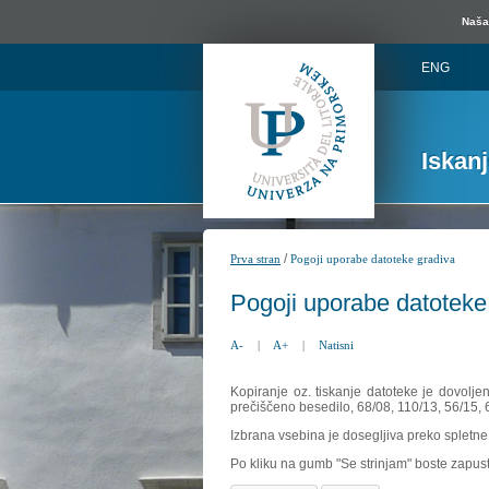
Naša 
ENG
Iskan
/
Prva stran
Pogoji uporabe datoteke gradiva
Pogoji uporabe datoteke
A-
|
A+
|
Natisni
Kopiranje oz. tiskanje datoteke je dovolje
prečiščeno besedilo, 68/08, 110/13, 56/15,
Izbrana vsebina je dosegljiva preko spletne 
Po kliku na gumb "Se strinjam" boste zapust