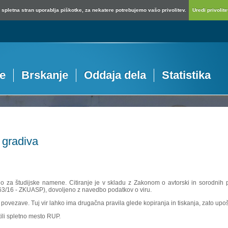
spletna stran uporablja piškotke, za nekatere potrebujemo vašo privolitev.
Uredi privolitev
je
Brskanje
Oddaja dela
Statistika
 gradiva
no za študijske namene. Citiranje je v skladu z Zakonom o avtorski in sorodnih p
 63/16 - ZKUASP), dovoljeno z navedbo podatkov o viru.
povezave. Tuj vir lahko ima drugačna pravila glede kopiranja in tiskanja, zato upošte
ili spletno mesto RUP.