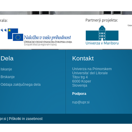
Dela
Kontakt
Univerza na Primorskem
Iskanje
Universita' del Litorale
Brskanje
Titov trg 4
6000 Koper
Oddaja zaključnega dela
Slovenija
Podpora
rup@upr.si
r.si
|
Piškotki in zasebnost