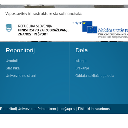
Repozitorij
Dela
Uvodnik
Iskanje
Statistika
Brskanje
Univerzitetne strani
Oddaja zaključnega dela
Repozitorij Univerze na Primorskem |
rup@upr.si
|
Piškotki in zasebnost