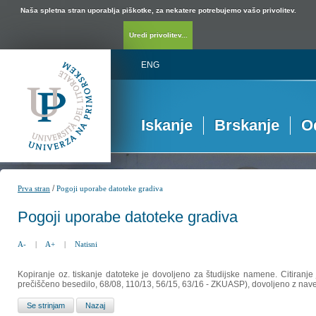
Naša spletna stran uporablja piškotke, za nekatere potrebujemo vašo privolitev.
Uredi privolitev...
ENG
Iskanje
Brskanje
O
/
Prva stran
Pogoji uporabe datoteke gradiva
Pogoji uporabe datoteke gradiva
A-
|
A+
|
Natisni
Kopiranje oz. tiskanje datoteke je dovoljeno za študijske namene. Citiranje
prečiščeno besedilo, 68/08, 110/13, 56/15, 63/16 - ZKUASP), dovoljeno z nav